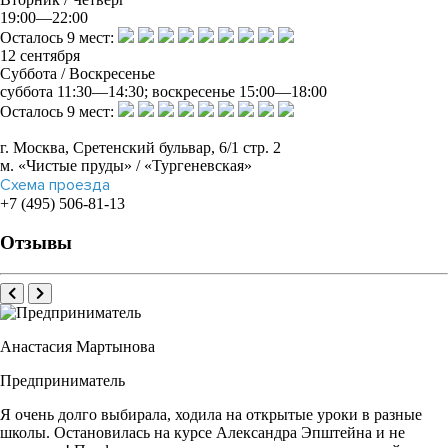
тренинга Елены Лопухиной, квалификация «Групповой тренер
19:00—22:00
и психодрама-терапевт».
Осталось 9 мест:
4
12
сентября
Более 10 лет тренерской групповой практики и персональных
Суббота / Воскресенье
консультаций в бизнес-сегменте.
суббота 11:30—14:30; воскресенье 15:00—18:00
5
Осталось 9 мест:
Тренер компаний Сбер, РЖД, ИНКОМ-Недвижимость, «Урбан
групп», а также консульства РФ в Египте.
г. Москва, Сретенский бульвар, 6/1 стр. 2
Читать подробнее
м. «Чистые пруды» / «Тургеневская»
Схема проезда
+7 (495) 506-81-13
Григорий Южаков
Отзывы
Режиссёр
1
Театральный актёр и режиссёр, специалист по сценическому
мастерству, преподаватель творческих программ для детей и
подростков.
2
Анастасия Мартынова
Окончил режиссёрский факультет Российского института
театрального искусства (ГИТИС), ученик народного артиста
Предприниматель
России Леонида Хейфеца.
3
Я очень долго выбирала, ходила на открытые уроки в разные
Автор постановок и действующий актёр Московского
школы. Остановилась на курсе Александра Эпштейна и не
драматического театра им. Ермоловой.