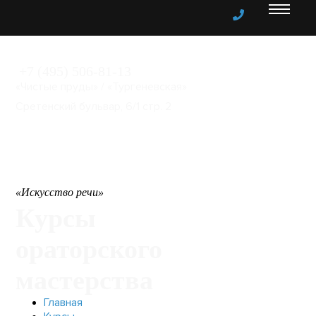
Меню
+7 (495) 506-81-13
«Чистые пруды» / «Тургеневская»
Сретенский бульвар, 6/1 стр. 2
«Искусство речи»
Курсы
ораторского
мастерства
Главная