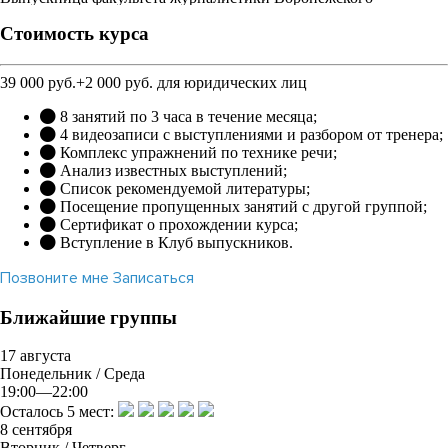
государственного университета.
Стоимость курса
4
Окончила курсы дикторов Всероссийского института
повышения квалификации для работников ТВ и радио, класс
39 000 руб.
+2 000 руб. для юридических лиц
И.Л. Кириллова.
5
8 занятий по 3 часа в течение месяца;
30 лет работы на телевидении и радио в качестве
4 видеозаписи с выступлениями и разбором от тренера;
корреспондента, главного редактора, директора общественно-
Комплекс упражнений по технике речи;
политического вещания (ИТАР-ТАСС, Центральное ТВ, «ТВ
Анализ известных выступлений;
Столица»).
Список рекомендуемой литературы;
Читать подробнее
Посещение пропущенных занятий с другой группой;
Сертификат о прохождении курса;
Вступление в Клуб выпускников.
Владимир Попков
Позвоните мне
Записаться
Психолог-практик
1
Ближайшие группы
Практикующий психолог и тренер учебных групп.
2
17
августа
Окончил с красным дипломом Московский городской
Понедельник / Среда
психолого-педагогический университет по специальности
19:00—22:00
«педагог-психолог».
Осталось 5 мест:
3
8
сентября
Обучался на курсах Института психодрамы, коучинга и ролевого
Вторник / Четверг