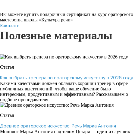
психодрамы (Великобритания), окончил магистерскую
программу Университета Хайфы (Израиль).
4
Вы можете купить подарочный сертификат на курс ораторского
10 лет преподавал в Институте психодрамы и ролевого
мастерства школы «Культура речи»
тренинга.
Заказать
5
Полезные материалы
Создатель и преподаватель образовательной программы «Язык
тела клиента как инструмент психолога».
Читать подробнее
Статья
Как выбрать тренера по ораторскому искусству в 2026 году
Какими качествами должен обладать хороший тренер в сфере
публичных выступлений, чтобы ваше обучение было
интересным, продуктивным и эффективным? Рассказываем о
подборе преподавателя.
Статья
Древнее ораторское искусство: Речь Марка Антония
Монолог Марка Антония над телом Цезаря — один из лучших