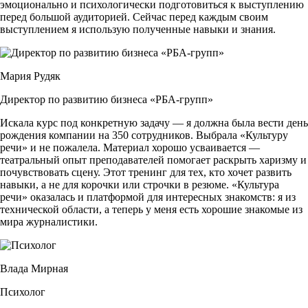
эмоционально и психологически подготовиться к выступлению
получила богатый сценический опыт.
перед большой аудиторией. Сейчас перед каждым своим
4
выступлением я использую полученные навыки и знания.
Преподавала технику речи и дубляж в Шоу-школе дикторов
Останкино, с 2019 года проводит индивидуальные занятия по
публичным выступлениям.
5
Мария Рудяк
Артистка московского «Вне... Театра». Снимается в кино, в
частности сыграла роль Насти в телесериале ТНТ
Директор по развитию бизнеса «РБА-групп»
«Первокурсницы».
Читать подробнее
Искала курс под конкретную задачу — я должна была вести день
рождения компании на 350 сотрудников. Выбрала «Культуру
речи» и не пожалела. Материал хорошо усваивается —
Анатолий Клименский
театральный опыт преподавателей помогает раскрыть харизму и
почувствовать сцену. Этот тренинг для тех, кто хочет развить
Художественный руководитель
навыки, а не для корочки или строчки в резюме. «Культура
1
речи» оказалась и платформой для интересных знакомств: я из
Сооснователь творческого объединения «Культура речи»,
технической области, а теперь у меня есть хорошие знакомые из
педагог, автор учебных программ в сфере дополнительного
мира журналистики.
образования
2
Окончил режиссерский факультет Ленинградского
Влада Мирная
государственного института театра, музыки и кинематографии в
1973 году.
Психолог
3
Более 40 лет преподавания актёрского искусства и речевого