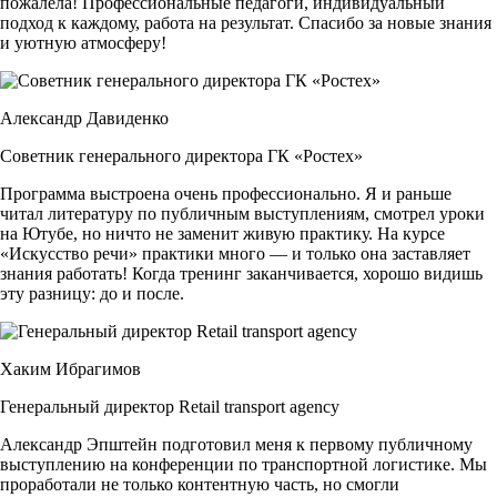
пожалела! Профессиональные педагоги, индивидуальный
4
подход к каждому, работа на результат. Спасибо за новые знания
Сценический опыт — более 15 лет практики. Экс-руководитель
и уютную атмосферу!
детской театральной студии «Крылья» при Дворце творчества
детей и молодёжи.
5
Александр Давиденко
Лауреат всероссийских и международных театральных
фестивалей.
Советник генерального директора ГК «Ростех»
Читать подробнее
Программа выстроена очень профессионально. Я и раньше
читал литературу по публичным выступлениям, смотрел уроки
Ксения Красовская
на Ютубе, но ничто не заменит живую практику. На курсе
«Искусство речи» практики много — и только она заставляет
Актриса театра и кино
знания работать! Когда тренинг заканчивается, хорошо видишь
1
эту разницу: до и после.
Актриса театра и кино, специалист по сценической
речи, преподаватель творческих программ для детей и
подростков.
2
Хаким Ибрагимов
Окончила Екатеринбургский государственный театральный
институт (мастерская народного артиста Владимир Марченко), а
Генеральный директор Retail transport agency
также курсы повышения квалификации Театрального института
Александр Эпштейн подготовил меня к первому публичному
им. Щукина.
выступлению на конференции по транспортной логистике. Мы
3
проработали не только контентную часть, но смогли
Служила в театрах Екатеринбурга, Владимира, Орска, где