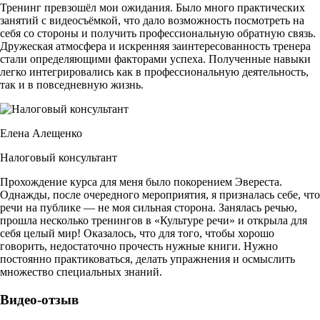
Тренинг превзошёл мои ожидания. Было много практических
мастерства.
занятий с видеосъёмкой, что дало возможность посмотреть на
4
себя со стороны и получить профессиональную обратную связь.
16 лет работы режиссёром-постановщиком в театрах СССР и
Дружеская атмосфера и искренняя заинтересованность тренера
России. 17 лет работы в сфере журналистики в качестве
стали определяющими факторами успеха. Полученные навыки
ведущего, редактора, автора текстов, телережиссёра.
легко интегрировались как в профессиональную деятельность,
5
так и в повседневную жизнь.
Работал инспектором министерства культуры и консультантом
Всероссийского театрального общества.
Читать подробнее
Елена Алещенко
Андрей Вишняков
Налоговый консультант
Прохождение курса для меня было покорением Эвереста.
Тренер-консультант
Однажды, после очередного мероприятия, я призналась себе, что
1
речи на публике — не моя сильная сторона. Занялась речью,
Психолог, психотерапевт. Более 18 лет частной практики, с 2006
прошла несколько тренингов в «Культуре речи» и открыла для
года ведёт психодраматические и арт-терапевтические
себя целый мир! Оказалось, что для того, чтобы хорошо
клиентские группы.
говорить, недостаточно прочесть нужные книги. Нужно
2
постоянно практиковаться, делать упражнения и осмыслить
Окончил юридический факультет МГУ. Второе высшее
множество специальных знаний.
образование — МГППУ, специальность «психолог,
преподаватель психологии».
Видео-отзыв
3
Прошёл обучение на супервизора в Лондонском центре