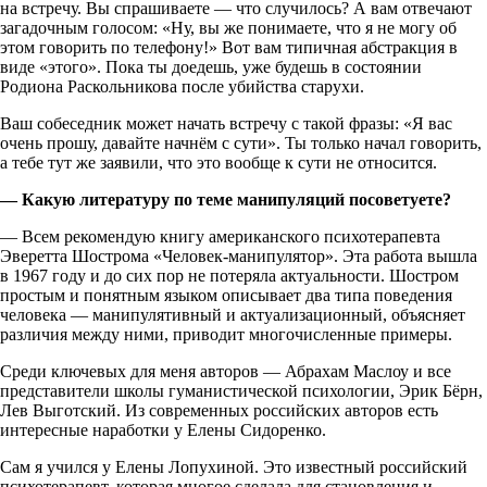
на встречу. Вы спрашиваете — что случилось? А вам отвечают
загадочным голосом: «Ну, вы же понимаете, что я не могу об
этом говорить по телефону!» Вот вам типичная абстракция в
виде «этого». Пока ты доедешь, уже будешь в состоянии
Родиона Раскольникова после убийства старухи.
Ваш собеседник может начать встречу с такой фразы: «Я вас
очень прошу, давайте начнём с сути». Ты только начал говорить,
а тебе тут же заявили, что это вообще к сути не относится.
— Какую литературу по теме манипуляций посоветуете?
— Всем рекомендую книгу американского психотерапевта
Эверетта Шострома «Человек-манипулятор». Эта работа вышла
в 1967 году и до сих пор не потеряла актуальности. Шостром
простым и понятным языком описывает два типа поведения
человека — манипулятивный и актуализационный, объясняет
различия между ними, приводит многочисленные примеры.
Среди ключевых для меня авторов — Абрахам Маслоу и все
представители школы гуманистической психологии, Эрик Бёрн,
Лев Выготский. Из современных российских авторов есть
интересные наработки у Елены Сидоренко.
Сам я учился у Елены Лопухиной. Это известный российский
психотерапевт, которая многое сделала для становления и