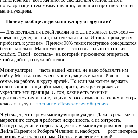
популяризации тем коммуникации, влияния и противостояния
манипуляциям.
— Почему вообще люди манипулируют другими?
— Для достижения целей людям иногда не хватает ресурсов —
времени, денег, знаний, физической силы. И тогда приходится
прибегать к уловкам. Причём 90% таких поступков совершается
бессознательно. Манипуляции — это изначально стратегия
слабых. Такой «костыль», на который приходится опираться,
чтобы дойти до нужной точки.
Манипуляторы — часть нашей жизни, не надо объявлять им
войну. Мы сталкиваемся с манипуляциями каждый день — в
семье, на работе, в кругу друзей. Но если вы хотите держать
свои границы защищёнными, приходится реагировать и
укреплять эти границы. О том, какие есть техники
противостояния манипуляциям, я рассказываю на своих мастер-
тренинге «Психология общения»
классах и учу на
.
Я убеждён, что время манипуляторов уходит. Даже в рекламе и
маркетинге сегодня работает искренность, а не хитрость.
Отсюда падение интереса к идеологам манипулирования вроде
Дейла Карнеги и Роберта Чалдини и, наоборот, — рост интереса
к авторам-актуализаторам. Отсюда и явление «новой